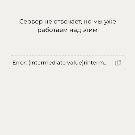
Сервер не отвечает, но мы уже
работаем над этим
Error: (intermediate value)(intermediate value)(intermediate value).replaceAll is not a function