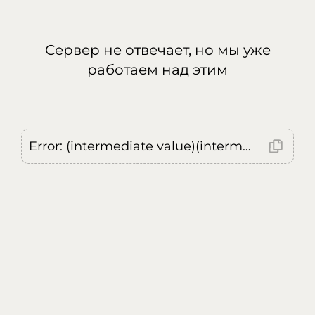
Сервер не отвечает, но мы уже
работаем над этим
Error: (intermediate value)(intermediate value)(intermediate value).replaceAll is not a function