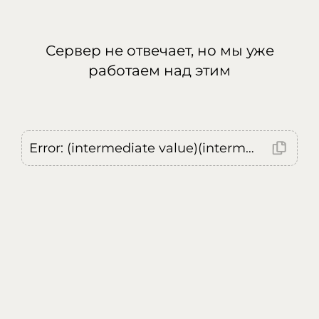
Сервер не отвечает, но мы уже
работаем над этим
Error: (intermediate value)(intermediate value)(intermediate value).replaceAll is not a function